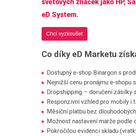
světových značek jako HP, Sa
eD System.
Chci vyzkoušet
Co díky eD Marketu získ
Dostupný e-shop Binargon s prod
Nejnižší cenu pronájmu e-shopu s
Dropshipping – doručení zásilky
Responzivní vzhled pro mobily i t
Měsíční platbu bez dlouhodobýc
Možnost nastavení marže podle 
Pokročilou evidenci skladu (vratky