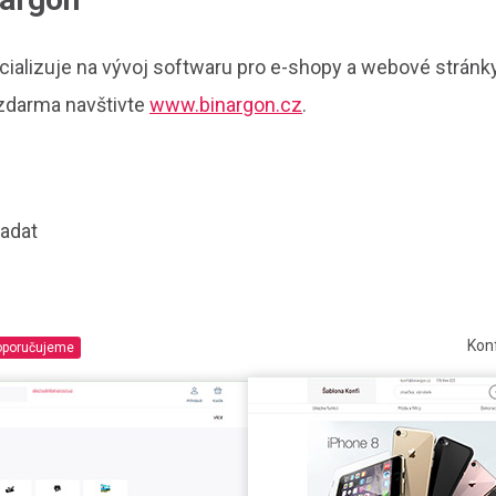
ecializuje na vývoj softwaru pro e-shopy a webové stránky
zdarma navštivte
www.binargon.cz
.
padat
Konf
oporučujeme