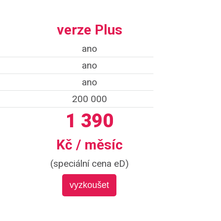
verze Plus
ano
ano
ano
200 000
1 390
Kč / měsíc
)
(speciální cena eD)
vyzkoušet