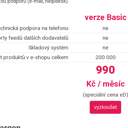
ou podporu (e-mail, helpdesk).
verze Basic
chnická podpora na telefonu
ne
rty feedů dalších dodavatelů
ne
Skladový systém
ne
t produktů v e-shopu celkem
200 000
990
Kč / měsíc
(speciální cena eD
vyzkoušet
nargon