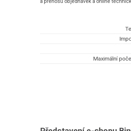
a přenosu objednávek a online technick
Te
Impo
Maximální poče
Představení e-shopu Bi