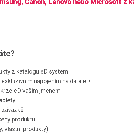
msung, Canon, Lenovo nebo Microsoft z ka
áte?
ukty z katalogu eD system
 exkluzivním napojením na data eD
 skrze eD vaším jménem
ablety
h závazků
ceny produktu
, vlastní produkty)