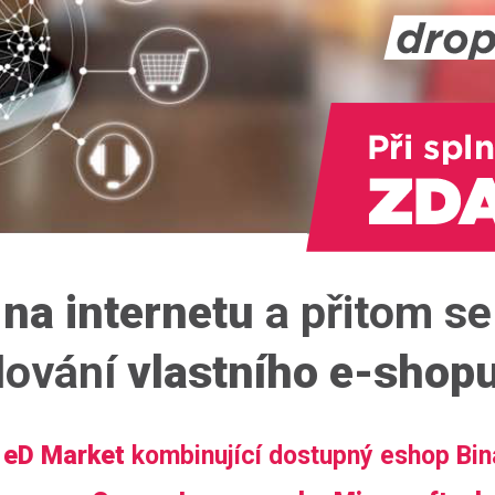
na internetu
a přitom s
dování
vlastního e-shop
 eD Market
kombinující dostupný eshop Bi