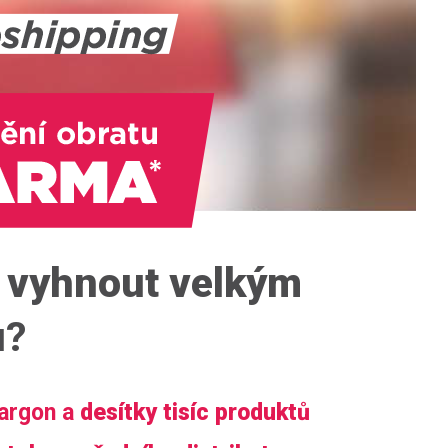
e
vyhnout velkým
u
?
nargon a
desítky tisíc produktů