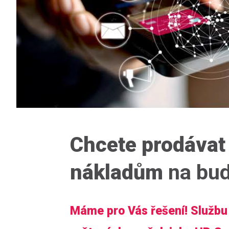
Chcete prodávat 
nákladům
na bu
Máme pro Vás řešení! Službu